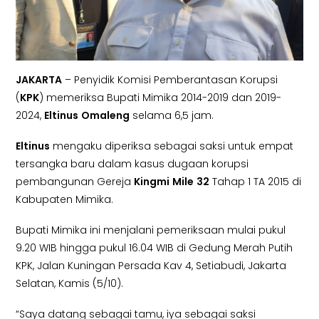
JAKARTA
– Penyidik Komisi Pemberantasan Korupsi
(
KPK
) memeriksa Bupati Mimika 2014-2019 dan 2019-
2024,
Eltinus
Omaleng
selama 6,5 jam.
Eltinus
mengaku diperiksa sebagai saksi untuk empat
tersangka baru dalam kasus dugaan korupsi
pembangunan Gereja
Kingmi
Mile
32
Tahap 1 TA 2015 di
Kabupaten Mimika.
Bupati Mimika ini menjalani pemeriksaan mulai pukul
9.20 WIB hingga pukul 16.04 WIB di Gedung Merah Putih
KPK, Jalan Kuningan Persada Kav 4, Setiabudi, Jakarta
Selatan, Kamis (5/10).
“Saya datang sebagai tamu, iya sebagai saksi