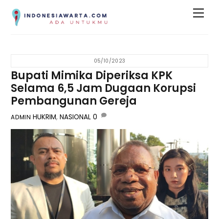
Skip
Men
to
content
05/10/2023
Bupati Mimika Diperiksa KPK
Selama 6,5 Jam Dugaan Korupsi
Pembangunan Gereja
HUKRIM
,
NASIONAL
0
ADMIN