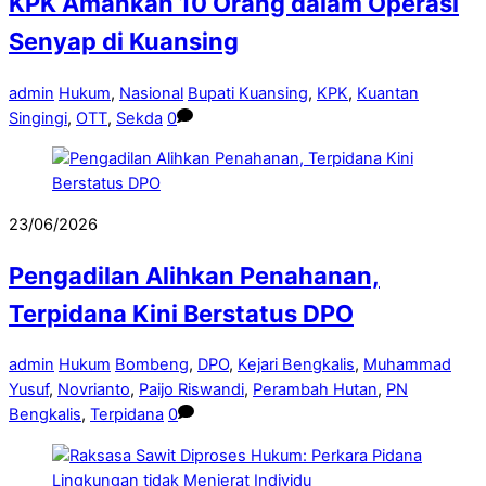
KPK Amankan 10 Orang dalam Operasi
Senyap di Kuansing
admin
Hukum
,
Nasional
Bupati Kuansing
,
KPK
,
Kuantan
Singingi
,
OTT
,
Sekda
0
23/06/2026
Pengadilan Alihkan Penahanan,
Terpidana Kini Berstatus DPO
admin
Hukum
Bombeng
,
DPO
,
Kejari Bengkalis
,
Muhammad
Yusuf
,
Novrianto
,
Paijo Riswandi
,
Perambah Hutan
,
PN
Bengkalis
,
Terpidana
0