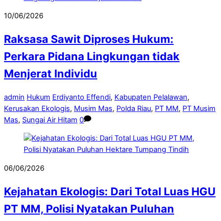
10/06/2026
Raksasa Sawit Diproses Hukum:
Perkara Pidana Lingkungan tidak
Menjerat Individu
admin
Hukum
Erdiyanto Effendi
,
Kabupaten Pelalawan
,
Kerusakan Ekologis
,
Musim Mas
,
Polda Riau
,
PT MM
,
PT Musim
Mas
,
Sungai Air Hitam
0
06/06/2026
Kejahatan Ekologis: Dari Total Luas HGU
PT MM, Polisi Nyatakan Puluhan