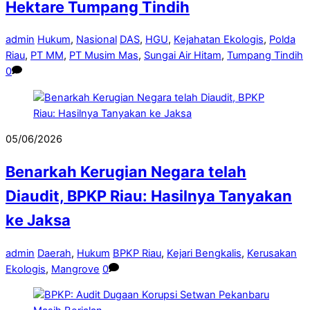
Hektare Tumpang Tindih
admin
Hukum
,
Nasional
DAS
,
HGU
,
Kejahatan Ekologis
,
Polda
Riau
,
PT MM
,
PT Musim Mas
,
Sungai Air Hitam
,
Tumpang Tindih
0
05/06/2026
Benarkah Kerugian Negara telah
Diaudit, BPKP Riau: Hasilnya Tanyakan
ke Jaksa
admin
Daerah
,
Hukum
BPKP Riau
,
Kejari Bengkalis
,
Kerusakan
Ekologis
,
Mangrove
0