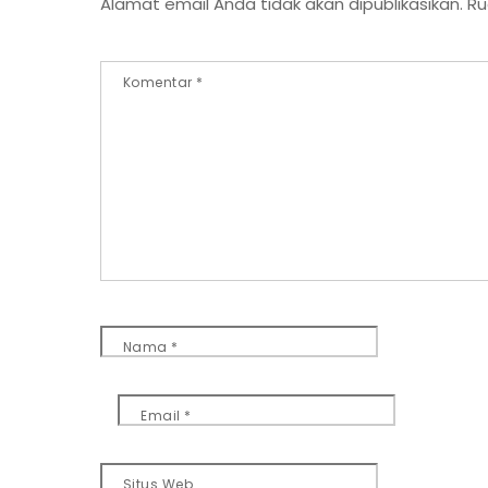
Alamat email Anda tidak akan dipublikasikan.
Ru
Komentar
*
Nama
*
Email
*
Situs Web