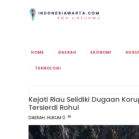
Skip
to
content
HOME
DAERAH
EKONOMI
HUKU
TEKNOLOGI
Kejati Riau Selidiki Dugaan Kor
Tersierdi Rohul
DAERAH
,
HUKUM
0