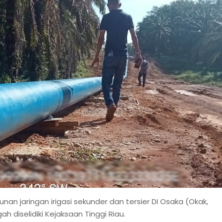
n jaringan irigasi sekunder dan tersier DI Osaka (Okak,
h diselidiki Kejaksaan Tinggi Riau.