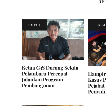
RE
DAERAH
HUKUM
Ketua G3S Dorong Sekda
Pekanbaru Percepat
Hampir 
Jalankan Program
Kasus P
Pembangunan
Pejabat
Penyid