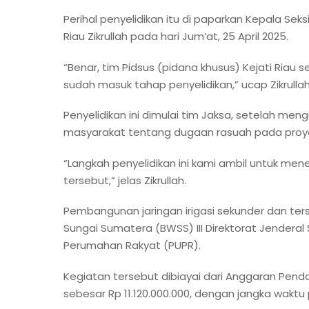
Perihal penyelidikan itu di paparkan Kepala Se
Riau Zikrullah pada hari Jum’at, 25 April 2025.
“Benar, tim Pidsus (pidana khusus) Kejati Ria
sudah masuk tahap penyelidikan,” ucap Zikrullah
Penyelidikan ini dimulai tim Jaksa, setelah m
masyarakat tentang dugaan rasuah pada proye
“Langkah penyelidikan ini kami ambil untuk me
tersebut,” jelas Zikrullah.
Pembangunan jaringan irigasi sekunder dan ters
Sungai Sumatera (BWSS) III Direktorat Jender
Perumahan Rakyat (PUPR).
Kegiatan tersebut dibiayai dari Anggaran Pend
sebesar Rp 11.120.000.000, dengan jangka waktu