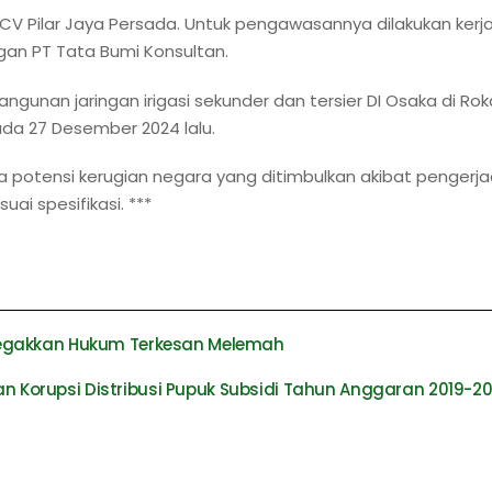
h CV Pilar Jaya Persada. Untuk pengawasannya dilakukan kerj
an PT Tata Bumi Konsultan.
ngunan jaringan irigasi sekunder dan tersier DI Osaka di Ro
ada 27 Desember 2024 lalu.
da potensi kerugian negara yang ditimbulkan akibat pengerj
uai spesifikasi. ***
negakkan Hukum Terkesan Melemah
an Korupsi Distribusi Pupuk Subsidi Tahun Anggaran 2019-2