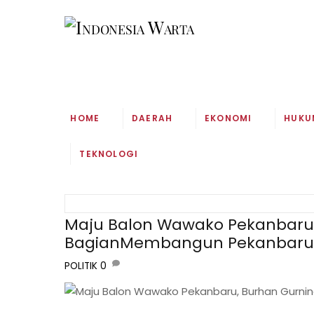
Skip
to
content
HOME
DAERAH
EKONOMI
HUKU
TEKNOLOGI
Maju Balon Wawako Pekanbaru,
BagianMembangun Pekanbaru
POLITIK
0