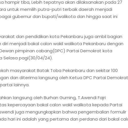
sa hampir tiba, Lebih tepatnya akan dilaksanakan pada 27
a untuk memilih putra-putri terbaik daerah menjadi
gai gubernur dan bupati/walikota dan hingga saat ini
yarakat dan pendidikan kota Pekanbaru juga ambil bagian
diri menjadi bakal calon wakil walikota Pekanbaru dengan
 Dewan pimpinan cabang(DPC) Partai Demokrat kota
a Selasa pagi(30/04/24).
Tokoh masyarakat Batak Toba Pekanbaru dan sekitar 100
ngan dan diterima langsung oleh Ketua DPC Partai Demokra
partai lainnya.
kan langsung oleh Burhan Gurning, T.Awendi Fajri
as kepercayaan bakal calon wakil walikota kepada Partai
Aswendi juga mengungkapkan bahwa pengembalian formulir
ada hari ini adalah yang pertama dan perdana dari bakal cal