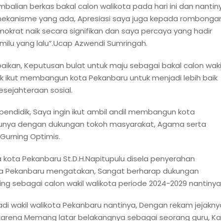
lian berkas bakal calon walikota pada hari ini dan nantin
lui mekanisme yang ada, Apresiasi saya juga kepada rombonga
emokrat naik secara signifikan dan saya percaya yang hadir
emilu yang lalu”.Ucap Azwendi Sumringah.
ikan, Keputusan bulat untuk maju sebagai bakal calon waki
uk ikut membangun kota Pekanbaru untuk menjadi lebih baik
sejahteraan sosial.
endidik, Saya ingin ikut ambil andil membangun kota
ntunya dengan dukungan tokoh masyarakat, Agama serta
Gurning Optimis.
kota Pekanbaru St.D.H.Napitupulu disela penyerahan
kota Pekanbaru mengatakan, Sangat berharap dukungan
g sebagai calon wakil walikota periode 2024-2029 nantinya
di wakil walikota Pekanbaru nantinya, Dengan rekam jejakny
 karena Memang latar belakangnya sebagai seorang guru, K