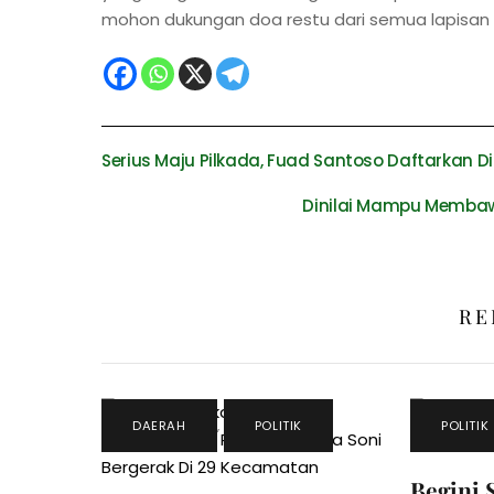
mohon dukungan doa restu dari semua lapisan w
Serius Maju Pilkada, Fuad Santoso Daftarkan Diri 
Dinilai Mampu Membaw
RE
DAERAH
,
POLITIK
POLITIK
Begini 