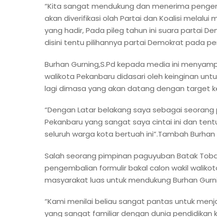
“Kita sangat mendukung dan menerima pengemba
akan diverifikasi olah Partai dan Koalisi mela
yang hadir, Pada pileg tahun ini suara partai D
disini tentu pilihannya partai Demokrat pada p
Burhan Gurning,S.Pd kepada media ini menyampa
walikota Pekanbaru didasari oleh keinginan unt
lagi dimasa yang akan datang dengan target ke
“Dengan Latar belakang saya sebagai seorang p
Pekanbaru yang sangat saya cintai ini dan te
seluruh warga kota bertuah ini”.Tambah Burhan 
Salah seorang pimpinan paguyuban Batak Toba 
pengembalian formulir bakal calon wakil wali
masyarakat luas untuk mendukung Burhan Gurnin
“Kami menilai beliau sangat pantas untuk menja
yang sangat familiar dengan dunia pendidikan