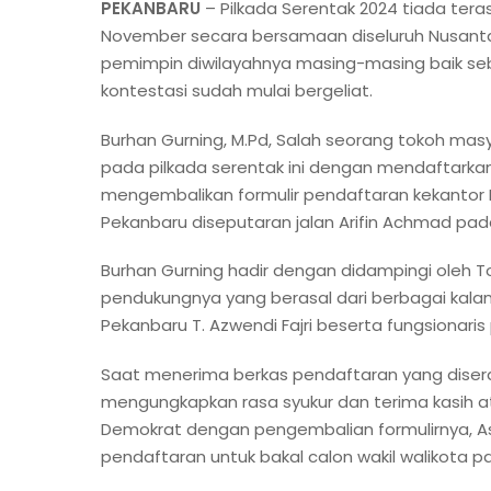
PEKANBARU
– Pilkada Serentak 2024 tiada tera
November secara bersamaan diseluruh Nusantar
pemimpin diwilayahnya masing-masing baik seba
kontestasi sudah mulai bergeliat.
Burhan Gurning, M.Pd, Salah seorang tokoh mas
pada pilkada serentak ini dengan mendaftarkan 
mengembalikan formulir pendaftaran kekantor
Pekanbaru diseputaran jalan Arifin Achmad pad
Burhan Gurning hadir dengan didampingi oleh 
pendukungnya yang berasal dari berbagai kala
Pekanbaru T. Azwendi Fajri beserta fungsionaris 
Saat menerima berkas pendaftaran yang diserah
mengungkapkan rasa syukur dan terima kasih at
Demokrat dengan pengembalian formulirnya, 
pendaftaran untuk bakal calon wakil walikota p