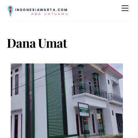
Skip
Men
to
content
Dana Umat