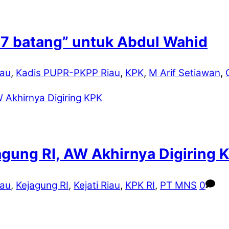
“7 batang” untuk Abdul Wahid
iau
,
Kadis PUPR-PKPP Riau
,
KPK
,
M Arif Setiawan
,
agung RI, AW Akhirnya Digiring 
iau
,
Kejagung RI
,
Kejati Riau
,
KPK RI
,
PT MNS
0