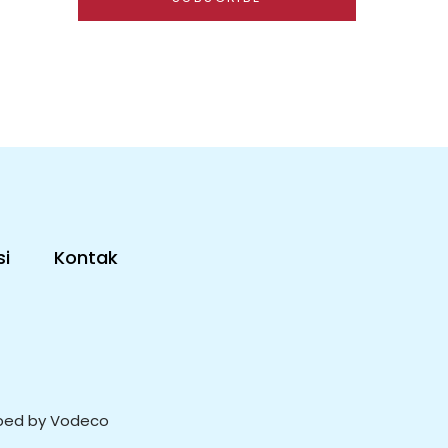
i
Kontak
oped by Vodeco