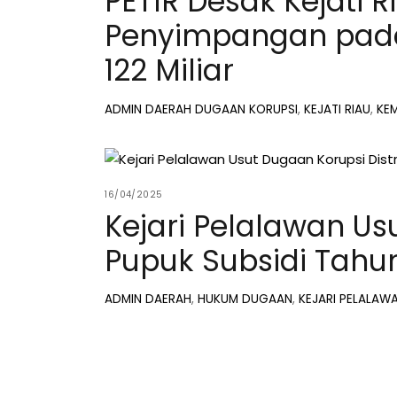
PETIR Desak Kejati 
Penyimpangan pada 
122 Miliar
ADMIN
DAERAH
DUGAAN KORUPSI
,
KEJATI RIAU
,
KE
16/04/2025
Kejari Pelalawan Us
Pupuk Subsidi Tahu
ADMIN
DAERAH
,
HUKUM
DUGAAN
,
KEJARI PELALAW