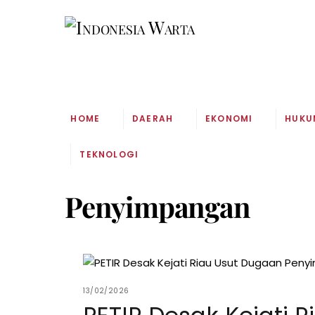
Skip
to
content
HOME
DAERAH
EKONOMI
HUKU
TEKNOLOGI
Penyimpangan
13/02/2026