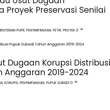
Riau Usut Dugaan
Proyek Preservasi Senilai
MENTERIAN PUPR
,
PENYIMPANGAN
,
PETIR
,
PROYEK
0
ut Dugaan Korupsi Distribus
n Anggaran 2019-2024
AN
,
KORUPSI
,
PENYIMPANGAN
,
PUPUK SUBSIDI
0