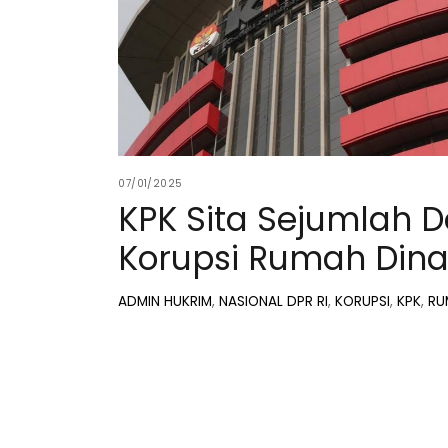
07/01/2025
KPK Sita Sejumlah 
Korupsi Rumah Dina
ADMIN
HUKRIM
,
NASIONAL
DPR RI
,
KORUPSI
,
KPK
,
RU