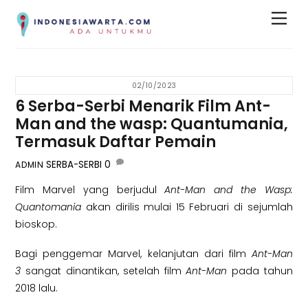
Skip
Men
to
content
02/10/2023
6 Serba-Serbi Menarik Film Ant-
Man and the wasp: Quantumania,
Termasuk Daftar Pemain
SERBA-SERBI
0
ADMIN
Film Marvel yang berjudul
Ant-Man and the Wasp:
Quantomania
akan dirilis mulai 15 Februari di sejumlah
bioskop.
Bagi penggemar Marvel, kelanjutan dari film
Ant-Man
3
sangat dinantikan, setelah film
Ant-Man
pada tahun
2018 lalu.