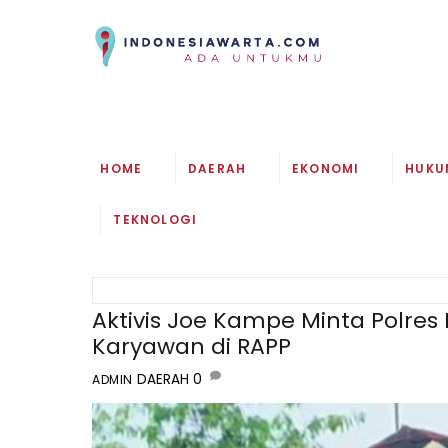
Skip
to
content
HOME
DAERAH
EKONOMI
HUKU
TEKNOLOGI
Aktivis Joe Kampe Minta Polres
Karyawan di RAPP
DAERAH
0
ADMIN