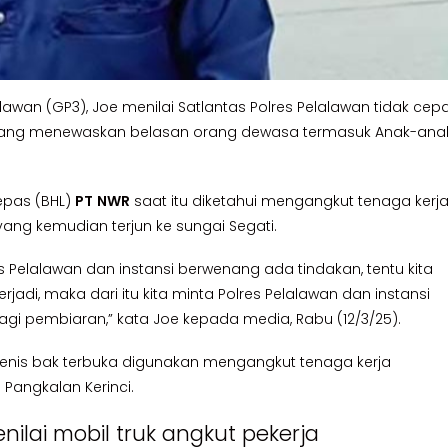
lawan (GP3), Joe menilai Satlantas Polres Pelalawan tidak cep
lu yang menewaskan belasan orang dewasa termasuk Anak-ana
epas (BHL)
PT
NWR
saat itu diketahui mengangkut tenaga kerj
ng kemudian terjun ke sungai Segati.
Pelalawan dan instansi berwenang ada tindakan, tentu kita
jadi, maka dari itu kita minta Polres Pelalawan dan instansi
gi pembiaran,” kata Joe kepada media, Rabu (12/3/25).
nis bak terbuka digunakan mengangkut tenaga kerja
Pangkalan Kerinci.
lai mobil truk angkut pekerja