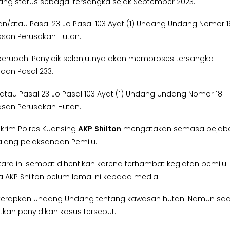
dang status sebagai tersangka sejak September 2023.
dan/atau Pasal 23 Jo Pasal 103 Ayat (1) Undang Undang Nomor 1
san Perusakan Hutan.
 berubah. Penyidik selanjutnya akan memproses tersangka
dan Pasal 233.
n/atau Pasal 23 Jo Pasal 103 Ayat (1) Undang Undang Nomor 18
san Perusakan Hutan.
skrim Polres Kuansing
AKP
Shilton
mengatakan semasa pejab
halang pelaksanaan Pemilu.
kara ini sempat dihentikan karena terhambat kegiatan pemilu. 
 AKP Shilton belum lama ini kepada media.
i diterapkan Undang Undang tentang kawasan hutan. Namun saa
tkan penyidikan kasus tersebut.