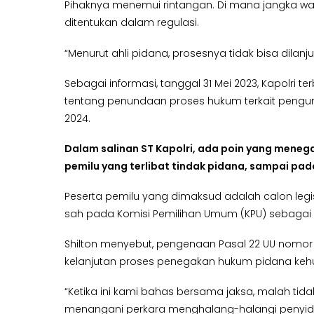
Pihaknya menemui rintangan. Di mana jangka wa
ditentukan dalam regulasi.
“Menurut ahli pidana, prosesnya tidak bisa dila
Sebagai informasi, tanggal 31 Mei 2023, Kapolri te
tentang penundaan proses hukum terkait pengun
2024.
Dalam salinan ST Kapolri, ada poin yang mene
pemilu yang terlibat tindak pidana, sampai pa
Peserta pemilu yang dimaksud adalah calon legi
sah pada Komisi Pemilihan Umum (KPU) sebagai pe
Shilton menyebut, pengenaan Pasal 22 UU nomor 18
kelanjutan proses penegakan hukum pidana keh
“Ketika ini kami bahas bersama jaksa, malah tida
menangani perkara menghalang-halangi penyidik