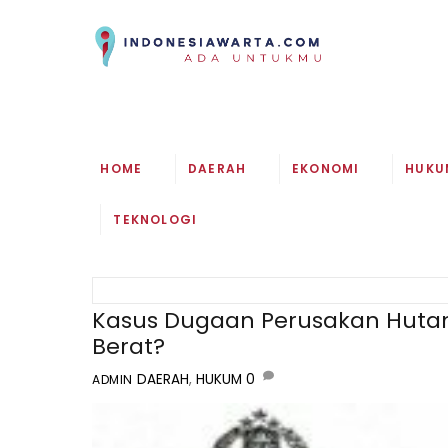
Skip
to
content
HOME
DAERAH
EKONOMI
HUKU
TEKNOLOGI
Kasus Dugaan Perusakan Hutan
Berat?
DAERAH
,
HUKUM
0
ADMIN