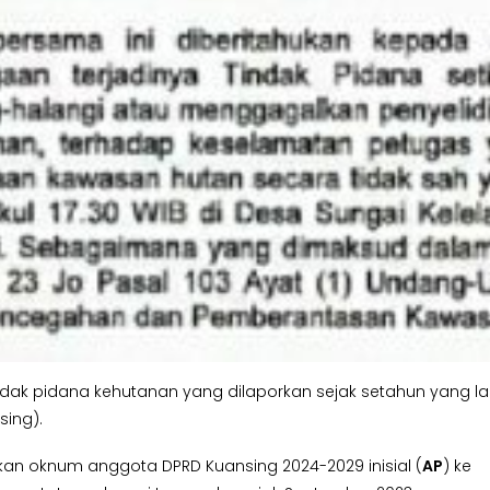
dak pidana kehutanan yang dilaporkan sejak setahun yang lal
sing).
kan oknum anggota DPRD Kuansing 2024-2029 inisial (
AP
) ke