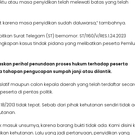
ktu atau masa penyidikan telah melewati batas yang telah
njut karena masa penyidikan sudah daluwarsa,” tambahnya.
rbitkan Surat Telegam (ST) bernomor: ST/1160/V/RES.1.24.2023
gkapan kasus tindak pidana yang melibatkan peserta Pemilu
gaskan perihal penundaan proses hukum terhadap peserta
da tahapan pengucapan sumpah janji atau dilantik.
slatif maupun calon kepala daerah yang telah terdaftar secar
serta di pentas politik.
/2013 tidak tepat. Sebab dari pihak kehutanan sendiri tidak 
utanan.
k masuk unsurnya, karena barang bukti tidak ada. Kami disini 
an kehutanan. Lalu yang jadi pertanyaan, penyidikan yang