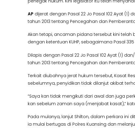
penegak hukum. Kini legislator itu telah menyan
AP
dijerat dengan Pasal 22 Jo Pasal 102 Ayat (1) 
tahun 2013 tentang Pencegahan dan Pemberanta
Akan tetapi, ancaman pidana tersebut kini telah
dengan ketentuan KUHP, sebagaimana Pasal 335 
Dilapis dengan Pasal 22 Jo Pasal 102 Ayat (1) da
tahun 2013 tentang Pencegahan dan Pemberanta
Terkait diubahnya jerat hukum tersebut, Kasat Re
sebelumnya, penyidikan tidak dilanjut akibat ter
“Saya kan tidak mengikuti dari awal dan juga per
kan sebelum zaman saya (menjabat kasat),” kata
Pada mulanya, lanjut Shilton, dalam perkara in
ia mulai bertugas di Polres Kuansing dan melanju