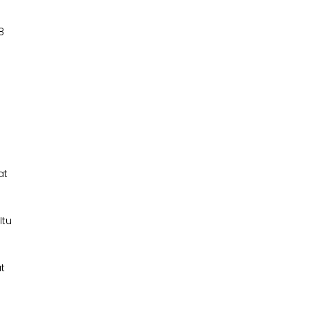
8
at
Itu
t