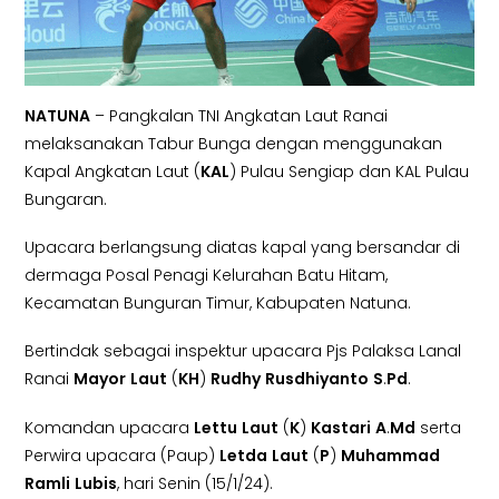
NATUNA
– Pangkalan TNI Angkatan Laut Ranai
melaksanakan Tabur Bunga dengan menggunakan
Kapal Angkatan Laut (
KAL
) Pulau Sengiap dan KAL Pulau
Bungaran.
Upacara berlangsung diatas kapal yang bersandar di
dermaga Posal Penagi Kelurahan Batu Hitam,
Kecamatan Bunguran Timur, Kabupaten Natuna.
Bertindak sebagai inspektur upacara Pjs Palaksa Lanal
Ranai
Mayor
Laut
(
KH
)
Rudhy
Rusdhiyanto
S
.
Pd
.
Komandan upacara
Lettu
Laut
(
K
)
Kastari
A
.
Md
serta
Perwira upacara (Paup)
Letda
Laut
(
P
)
Muhammad
Ramli
Lubis
, hari Senin (15/1/24).