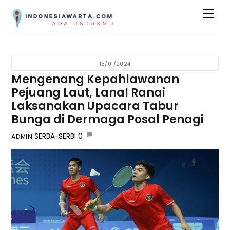
Skip
Men
to
content
15/01/2024
Mengenang Kepahlawanan
Pejuang Laut, Lanal Ranai
Laksanakan Upacara Tabur
Bunga di Dermaga Posal Penagi
SERBA-SERBI
0
ADMIN