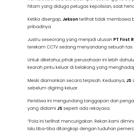
hitam yang diduga petugas kepolisian, saat hend
Ketika disergap,
Jekson
terlihat tidak membawa b
pribadinya.
Justru seseorang yang menjadi utusan
PT
First
R
terekam CCTV sedang menyandang sebuah tas be
Untuk diketahui, pihak perusahaan ini lebih dahul
kearah pintu keluar di belakang yang menghadap 
Meski diamankan secara terpisah. Keduanya,
JS
sebelum digiring keluar.
Peristiwa ini mengundang tanggapan dari pen
yang dialami
JS
seperti ada rekayasa.
“Pola ini terlihat mencurigakan. Rekan kami dii
lalu tiba-tiba ditangkap dengan tuduhan pemera