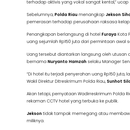
terhadap aktivis yang vokal sangat kental,” ucap 
Sebelumnya,
Polda
Riau
menangkap
Jekson
Sih
pemerasan terhadap perusahaan raksasa kelapa
Penangkapan berlangsung di hotel
Furaya
Kota P
uang sejumlah Rp150 juta dari permintaan awal se
Uang tersebut diantarkan langsung oleh utusan 
bernama
Nuryanto
Hamzah
selaku Manager Seni
“Di hotel itu terjadi penyerahan uang Rp150 juta
Wakil Direktur Ditreskrimum Polda Riau,
Sunhot
Sil
Akan tetapi, pernyataan Wadirreskrimum Polda R
rekaman CCTV hotel yang terbuka ke publik.
Jekson
tidak tampak memegang atau membawa 
miliknya.