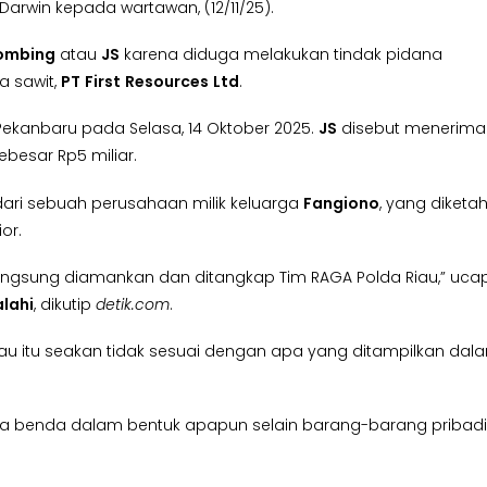
Darwin kepada wartawan, (12/11/25).
ombing
atau
JS
karena diduga melakukan tindak pidana
 sawit,
PT
First
Resources
Ltd
.
ekanbaru pada Selasa, 14 Oktober 2025.
JS
disebut menerima
besar Rp5 miliar.
dari sebuah perusahaan milik keluarga
Fangiono
, yang diketah
or.
, langsung diamankan dan ditangkap Tim RAGA Polda Riau,” uca
alahi
, dikutip
detik.com
.
iau itu seakan tidak sesuai dengan apa yang ditampilkan dal
benda dalam bentuk apapun selain barang-barang pribadi