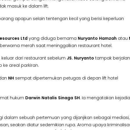
ak masuk ke dalam lift.
arang apapun selain tentengan kecil yang berisi keperluan
esources
Ltd
yang diduga bernama
Nuryanto
Hamzah
atau
rwarna merah saat meninggalkan restaurant hotel.
u keluar dari restaurant sebelum
JS.
Nuryanto
tampak berjalan
ke areal parkiran.
dan
NH
sempat dipertemukan petugas di depan lift hotel
gamat hukum
Darwin
Natalis
Sinaga
SH
. Ia mengatakan kejadi
mingi dalam sebuah pertemuan yang dijanjikan sebagai mediasi,
san, seakan diatur sedemikian rupa. Aroma upaya kriminalisa