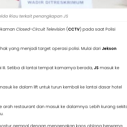
olda Riau terkait penangkapan JS
rekaman
Closed
–
Circuit
Television
(
CCTV
) pada saat Polisi
hak yang menjadi target operasi polisi. Mulai dari
Jekson
ai III. Setiba di lantai tempat kamarnya berada,
JS
masuk ke
k ke dalam lift untuk turun kembali ke lantai dasar hotel
u ke arah restaurant dan masuk ke dalamnya. Lebih kurang sekit
u.
berpostur gempal dengan mengenakan kaos oblong berwarna