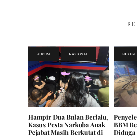
RE
HUKUM
,
NASIONAL
HUKUM
Hampir Dua Bulan Berlalu,
Penyele
Kasus Pesta Narkoba Anak
BBM Ber
Pejabat Masih Berkutat di
Diduga