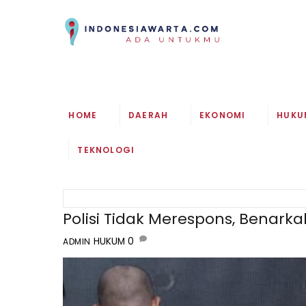
Skip
to
content
HOME
DAERAH
EKONOMI
HUKU
TEKNOLOGI
Polisi Tidak Merespons, Benark
HUKUM
0
ADMIN