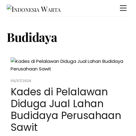
Skip
Men
to
content
Budidaya
05/07/2026
Kades di Pelalawan
Diduga Jual Lahan
Budidaya Perusahaan
Sawit