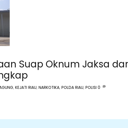
gaan Suap Oknum Jaksa da
engkap
JAGUNG
,
KEJATI RIAU
,
NARKOTIKA
,
POLDA RIAU
,
POLISI
0