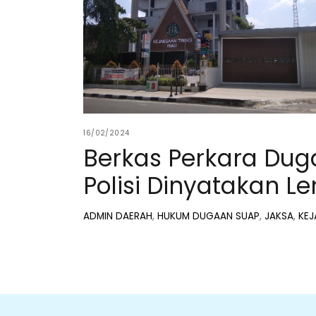
16/02/2024
Berkas Perkara Du
Polisi Dinyatakan L
ADMIN
DAERAH
,
HUKUM
DUGAAN SUAP
,
JAKSA
,
KE