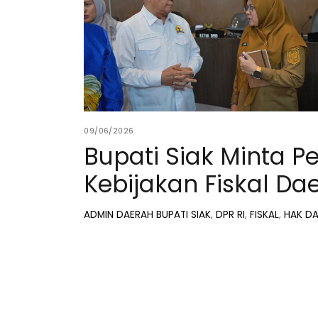
09/06/2026
Bupati Siak Minta P
Kebijakan Fiskal Da
ADMIN
DAERAH
BUPATI SIAK
,
DPR RI
,
FISKAL
,
HAK D