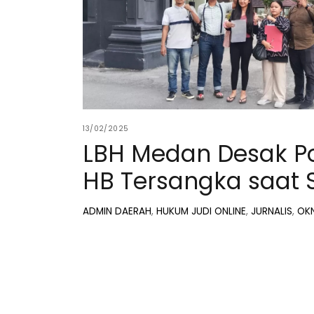
13/02/2025
LBH Medan Desak P
HB Tersangka saat S
ADMIN
DAERAH
,
HUKUM
JUDI ONLINE
,
JURNALIS
,
OK