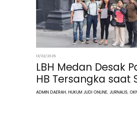
13/02/2025
LBH Medan Desak P
HB Tersangka saat S
ADMIN
DAERAH
,
HUKUM
JUDI ONLINE
,
JURNALIS
,
OK