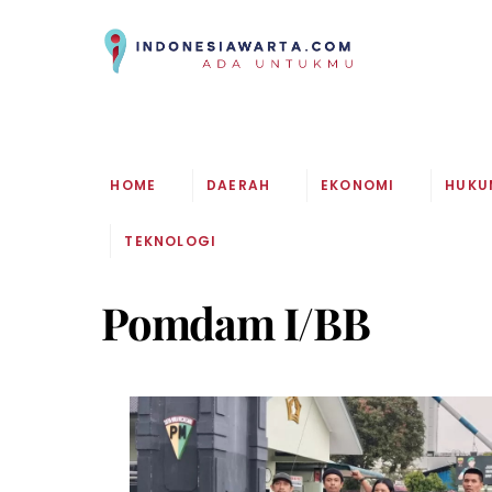
Skip
to
content
HOME
DAERAH
EKONOMI
HUKU
TEKNOLOGI
Pomdam I/BB