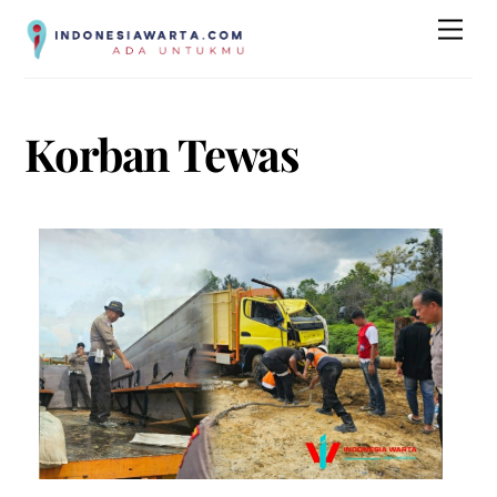
Skip
Men
to
content
Korban Tewas