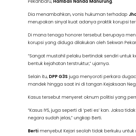
Pekanbaru,
Hambali
Nanda
Manurung
.
Dia menambahkan, vonis hukuman terhadap
Jh
merupakan sinyal kuat adanya praktik korupsi ter
Di mana tenaga honorer tersebut berupaya men
korupsi yang diduga dilakukan oleh Sekwan Peka
“Sangat mustahil pelaku bertindak sendiri untuk
bentuk kejahatan terstruktur,” ujarnya.
Selain itu,
DPP G3S
juga menyoroti perkara dugaan
mandek hingga saat ini di tangan Kejaksaan Neg
Kasus tersebut menyeret oknum politisi yang p
“Kasus IYS, juga seperti di ‘peti es’ kan. Jaksa
negara sudah jelas,” ungkap Berti.
Berti
menyebut Kejari seolah tidak berkuku untuk