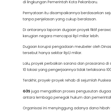
di lingkungan Pemerintah Kota Pekanbaru.
Pernyataan itu disampaikannya berdasarkan s
tanpa penjelasan yang cukup beralasan.
Di antaranya laporan dugaan proyek fiktif peraw
kerugian negara mencapai Rp1 miliar lebih.
Dugaan korupsi pengadaan meubeler oleh Dinas P
tersebut hanya sekitar Rp1,1 miliar.
Lalu, proyek perbaikan sarana dan prasarana di 
10 lokasi yang pengerjaannya tidak terlaksana 10
Terakhir, proyek-proyek rehab di sejumlah Pus
G3S
juga mengaitkan proses pengusutan duga
antara lembaga penegak hukum dan pemerintah
Organisasi ini menyinggung adanya dana hibah y