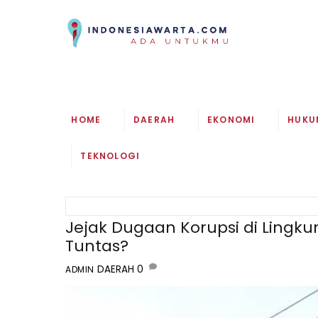
Skip
to
content
HOME
DAERAH
EKONOMI
HUKU
TEKNOLOGI
Jejak Dugaan Korupsi di Ling
Tuntas?
DAERAH
0
ADMIN