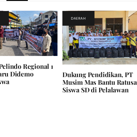
H
DAERAH
Pelindo Regional 1
aru Didemo
Dukung Pendidikan, PT
swa
Musim Mas Bantu Ratus
Siswa SD di Pelalawan