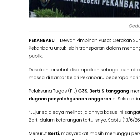
Gedu
PEKANBARU
– Dewan Pimpinan Pusat Gerakan Sung
Pekanbaru untuk lebih transparan dalam menang
publik.
Desakan tersebut disampaikan sebagai bentuk d
massa di Kantor Kejari Pekanbaru beberapa hari 
Pelaksana Tugas (Plt)
G3S
,
Berti
Sitanggang
mem
dugaan penyalahgunaan anggaran
di Sekretari
“Jujur saja saya melihat jalannya kasus ini sang
Berti dalam keterangan tertulisnya, Sabtu (13/6/26
Menurut
Berti
, masyarakat masih menunggu perk