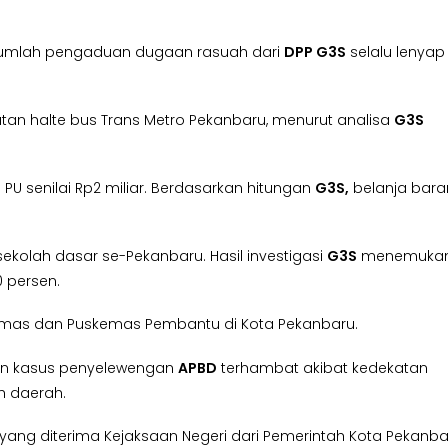
ejumlah pengaduan dugaan rasuah dari
DPP G3S
selalu lenyap
atan halte bus Trans Metro Pekanbaru, menurut analisa
G3S
U senilai Rp2 miliar. Berdasarkan hitungan
G3S,
belanja bar
sekolah dasar se-Pekanbaru. Hasil investigasi
G3S
menemuka
0 persen.
kesmas dan Puskemas Pembantu di Kota Pekanbaru.
an kasus penyelewengan
APBD
terhambat akibat kedekatan
 daerah.
ang diterima Kejaksaan Negeri dari Pemerintah Kota Pekanba