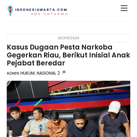
Skip
Men
to
content
26/05/2026
Kasus Dugaan Pesta Narkoba
Gegerkan Riau, Berikut Inisial Anak
Pejabat Beredar
HUKUM
,
NASIONAL
2
ADMIN