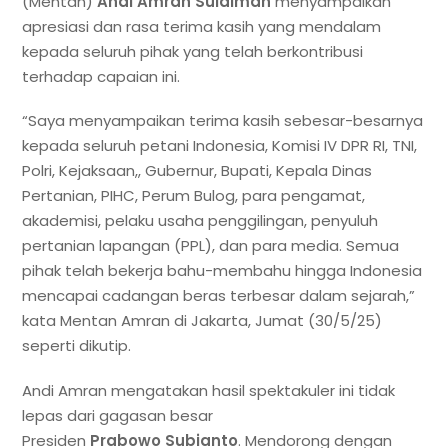
(Mentan)
Andi
Amran
Sulaiman
menyampaikan
apresiasi dan rasa terima kasih yang mendalam
kepada seluruh pihak yang telah berkontribusi
terhadap capaian ini.
“Saya menyampaikan terima kasih sebesar-besarnya
kepada seluruh petani Indonesia, Komisi IV DPR RI, TNI,
Polri, Kejaksaan,, Gubernur, Bupati, Kepala Dinas
Pertanian, PIHC, Perum Bulog, para pengamat,
akademisi, pelaku usaha penggilingan, penyuluh
pertanian lapangan (PPL), dan para media. Semua
pihak telah bekerja bahu-membahu hingga Indonesia
mencapai cadangan beras terbesar dalam sejarah,”
kata Mentan Amran di Jakarta, Jumat (30/5/25)
seperti dikutip.
Andi Amran mengatakan hasil spektakuler ini tidak
lepas dari gagasan besar
Presiden
Prabowo
Subianto
. Mendorong dengan