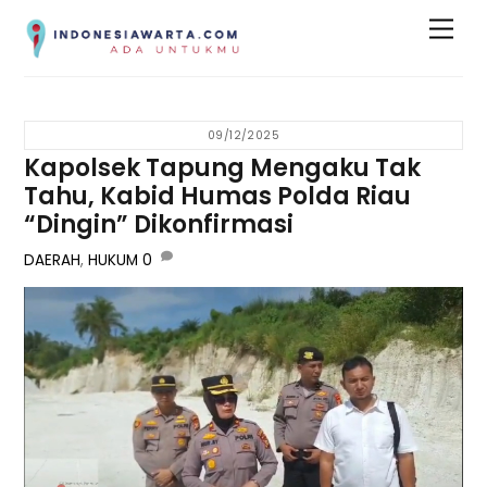
Skip
Men
to
content
09/12/2025
Kapolsek Tapung Mengaku Tak
Tahu, Kabid Humas Polda Riau
“Dingin” Dikonfirmasi
DAERAH
,
HUKUM
0